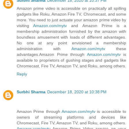
Surbhi Sharma
December 18, 2020 at 10:37 PM
Amazon prime video is accessible on practically all spilling
gadgets like Roku, Amazon Fire TV, Chromecast, and some
more. You need to just actuate your amazon prime video by
visiting
Amazon.com/mytv
and Amazon Prime is a
membership administration furnished by the amazon with
boundless amusement with loads of different advantages.
No one at any point envisioned a membership
administration with
Amazon.com/mytv
these
advantages.Amazon Prime through
Amazon.com/mytv
is
available to proprietors of gushing stages and gadgets like
Chromecast, Fire TV, Amazon TV, and Roku, among others.
Reply
Surbhi Sharma
December 18, 2020 at 10:38 PM
Amazon Prime through
Amazon.com/mytv
is accessible to
owners of streaming platforms and devices like
Chromecast, Fire TV, Amazon TV, and Roku, among others.
Amazon.com/mytv
Amazon Prime Video service on your