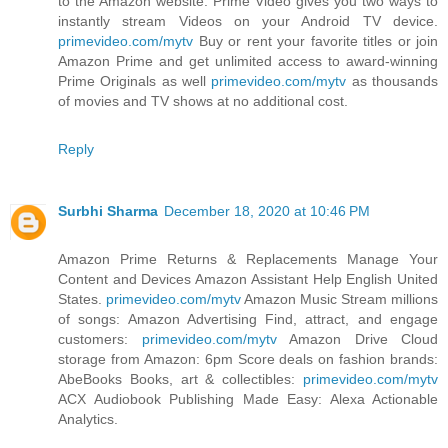
to the Amazon website. Prime Video gives you two ways to
instantly stream Videos on your Android TV device.
primevideo.com/mytv
Buy or rent your favorite titles or join
Amazon Prime and get unlimited access to award-winning
Prime Originals as well
primevideo.com/mytv
as thousands
of movies and TV shows at no additional cost.
Reply
Surbhi Sharma
December 18, 2020 at 10:46 PM
Amazon Prime Returns & Replacements Manage Your
Content and Devices Amazon Assistant Help English United
States.
primevideo.com/mytv
Amazon Music Stream millions
of songs: Amazon Advertising Find, attract, and engage
customers:
primevideo.com/mytv
Amazon Drive Cloud
storage from Amazon: 6pm Score deals on fashion brands:
AbeBooks Books, art & collectibles:
primevideo.com/mytv
ACX Audiobook Publishing Made Easy: Alexa Actionable
Analytics.