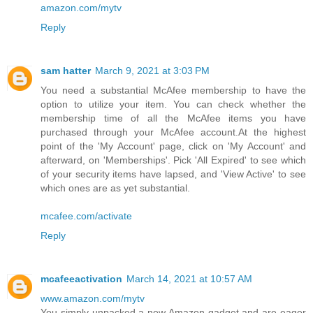
amazon.com/mytv
Reply
sam hatter
March 9, 2021 at 3:03 PM
You need a substantial McAfee membership to have the
option to utilize your item. You can check whether the
membership time of all the McAfee items you have
purchased through your McAfee account.At the highest
point of the 'My Account' page, click on 'My Account' and
afterward, on 'Memberships'. Pick 'All Expired' to see which
of your security items have lapsed, and 'View Active' to see
which ones are as yet substantial.
mcafee.com/activate
Reply
mcafeeactivation
March 14, 2021 at 10:57 AM
www.amazon.com/mytv
You simply unpacked a new Amazon gadget and are eager