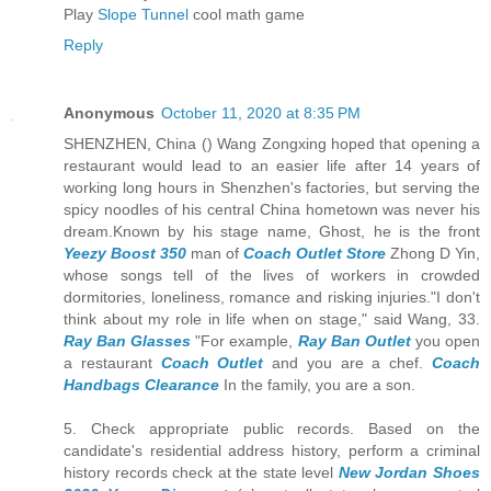
Play
Slope Tunnel
cool math game
Reply
Anonymous
October 11, 2020 at 8:35 PM
SHENZHEN, China () Wang Zongxing hoped that opening a
restaurant would lead to an easier life after 14 years of
working long hours in Shenzhen's factories, but serving the
spicy noodles of his central China hometown was never his
dream.Known by his stage name, Ghost, he is the front
Yeezy Boost 350
man of
Coach Outlet Store
Zhong D Yin,
whose songs tell of the lives of workers in crowded
dormitories, loneliness, romance and risking injuries."I don't
think about my role in life when on stage," said Wang, 33.
Ray Ban Glasses
"For example,
Ray Ban Outlet
you open
a restaurant
Coach Outlet
and you are a chef.
Coach
Handbags Clearance
In the family, you are a son.
5. Check appropriate public records. Based on the
candidate's residential address history, perform a criminal
history records check at the state level
New Jordan Shoes