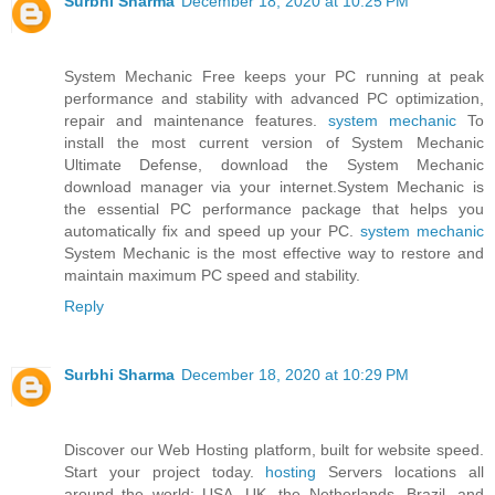
Surbhi Sharma
December 18, 2020 at 10:25 PM
System Mechanic Free keeps your PC running at peak
performance and stability with advanced PC optimization,
repair and maintenance features.
system mechanic
To
install the most current version of System Mechanic
Ultimate Defense, download the System Mechanic
download manager via your internet.System Mechanic is
the essential PC performance package that helps you
automatically fix and speed up your PC.
system mechanic
System Mechanic is the most effective way to restore and
maintain maximum PC speed and stability.
Reply
Surbhi Sharma
December 18, 2020 at 10:29 PM
Discover our Web Hosting platform, built for website speed.
Start your project today.
hosting
Servers locations all
around the world: USA, UK, the Netherlands, Brazil, and