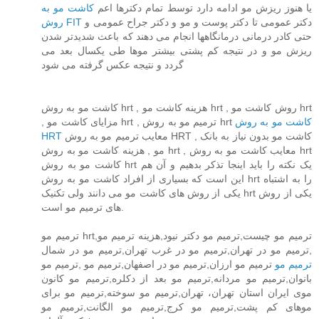
یا هنوز ریزش مو ادامه دارد توسط تمام دکترها اعم
کاشت مو به
دکتر عمومی تا دکتر پوست و مو و دکتر جراح عمومی و
روش FIT
حتی کادر درمانی درمانگاهها انجام می دهند که باعث شدیدتر شدن
ریزش مو و در نتیجه کم پشتی بیشتر موها طی یکسال بعد می
گردد و نتیجه عکس گرفته می شود
کاشت مو به روش hrt , هزینه کاشت مو hrt , روش کاشت مو hrt
کاشت مو به روش
, مزایای کاشت مو hrt , ترمیم مو به روش hrt
HRT
معایب ترمیم مو به روش HRT , کاشت مو بدون نیاز به بانک
مو , هزینه کاشت مو به روش hrt , معایب کاشت مو به روش hrt
کاشت مو به روش hrt یک نکته را باید اینجا تذکر بدهیم و آن هم
این است که بسیاری از افراد کاشت مو به روش hrt را به اشتباه
یکی از روش های کاشت مو می دانند ولی تکنیک hrt یکی از روش
های ترمیم مو است.
ترمیم مو hrt,ترمیم مو چیست,ترمیم مو دکتر نیود,هزینه ترمیم مو
,ترمیم مو در تهران,ترمیم مو در غرب تهران,ترمیم مو در شمال
ترمیم مو
ترمیم مو ارزان,ترمیم مو در اصفهان,ترمیم مو ,ترمیم مو
بانوان,ترمیم مو مردانه,ترمیم مو بعد از دکلره,ترمیم مو کانون
موی ایران استان تهران، تهران,ترمیم مو سوخته,ترمیم مو برای
موهای کم پشت,ترمیم مو کرج,ترمیم مو الگانت,ترمیم مو