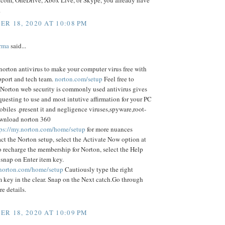
.com, OneDrive, Xbox Live, or Skype, you already have
.
R 18, 2020 AT 10:08 PM
rma
said...
orton antivirus to make your computer virus free with
pport and tech team.
norton.com/setup
Feel free to
 Norton web security is commonly used antivirus gives
equesting to use and most intutive affirmation for your PC
biles .present it and negligence viruses,spyware,root-
Download norton 360
tps://my.norton.com/home/setup
for more nuances
act the Norton setup, select the Activate Now option at
o recharge the membership for Norton, select the Help
snap on Enter item key.
.norton.com/home/setup
Cautiously type the right
 key in the clear. Snap on the Next catch.Go through
re details.
R 18, 2020 AT 10:09 PM