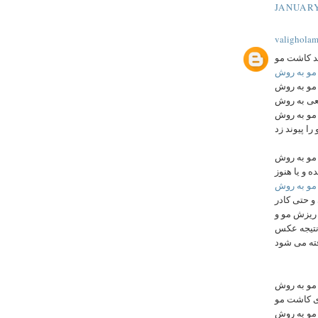
JANUARY
valighola
مو به روش SUT با کاشت مو به روش های FUT و FIT مزایای کاشت
موی طبیعی به روش sut  مو در روش
مراحل کاشت مو به روش SUT 
کاشت مو به روش FIT ر در ایران عمل کاشت
 و یا هنوز
و حتی کادر
 ریزش مو و
 نتیجه عکس
ته می شود
کاشت مو به روش hrt , هزینه کاشت مو h
معایب ترمیم مو به روش HRT ,