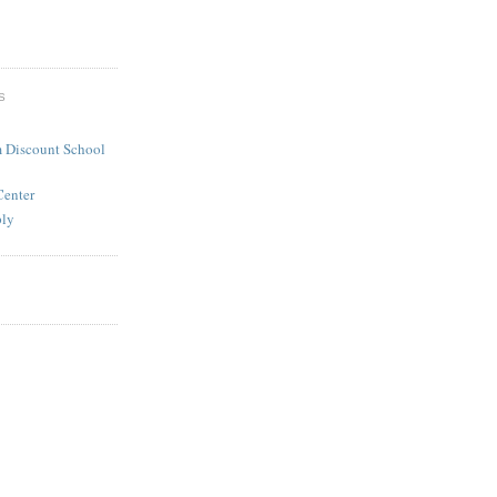
S
 Discount School
Center
ply