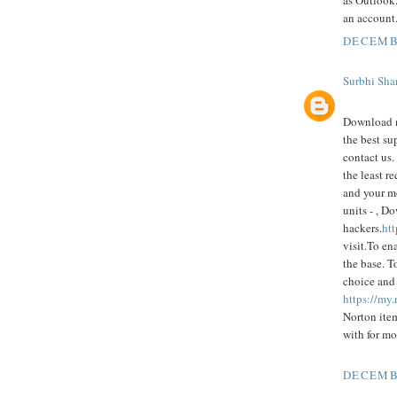
as Outlook
an account
DECEMBE
Surbhi Sha
Download n
the best su
contact us.
the least r
and your mo
units - , 
hackers.
ht
visit.To en
the base. T
choice and 
https://my
Norton item
with for mo
DECEMBE