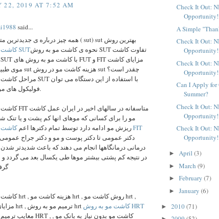
 22, 2019 AT 7:52 AM
Check It Out: 
Opportunity!
mi1988
said...
A Simple "Than
همه چیز درباره ی جدیدترین متد کاشت مو ( sut) sut بهترین روش
Check It Out: 
نحوه ی کاشت مو به روش SUT تفاوت کاشت
کاشت مو به روش SUT
Opportunity!
Check It Out: 
هزینه کاشت sut چقدر است؟
Opportunity!
با استفاده از این دستگاه می توان
Can I Apply for
فولیکول های مو را پیوند زد.
Summer?
Check It Out: 
متاسفانه در سالهای اخی
Opportunity!
مو را برای کسانی که موهای انها کم پشت و یا تنک شده
کاشت مو به روش FIT
ریزش مو ادامه دارد توسط تمام دکترها اعم
Check It Out: 
Opportunity!
دکتر عمومی تا دکتر پوست و مو و دکتر جراح عمومی 
درمانی درمانگاهها انجام می دهند که باعث شدیدتر شدن
April
(3)
►
در نتیجه کم پشتی بیشتر موها طی یکسال بعد می گردد و
March
(9)
►
گرف
February
(7)
►
January
(6)
►
rt , روش کاشت مو hrt ,
کاشت مو به روش HRT
مزایای کاشت مو hrt , ترمیم مو به روش hrt
2010
(71)
►
 کاشت مو بدون نیاز به بانک مو ,
2009
(52)
►