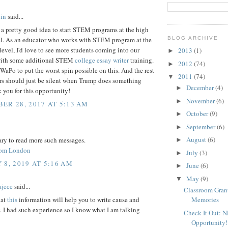
in
said...
y a pretty good idea to start STEM programs at the high
el. As an educator who works with STEM program at the
BLOG ARCHIVE
level, I'd love to see more students coming into our
2013
(1)
►
with some additional STEM
college essay writer
training.
2012
(74)
►
 WaPo to put the worst spin possible on this. And the rest
2011
(74)
▼
ers should just be silent when Trump does something
December
(4)
►
 you for this opportunity!
November
(6)
►
ER 28, 2017 AT 5:13 AM
October
(9)
►
September
(6)
►
August
(6)
sary to read more such messages.
►
from London
July
(3)
►
 8, 2019 AT 5:16 AM
June
(6)
►
May
(9)
▼
ajece
said...
Classroom Grant
Memories
hat
this
information will help you to write cause and
y. I had such experience so I know what I am talking
Check It Out: 
Opportunity!