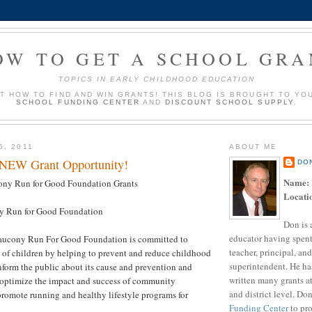
OW TO GET A SCHOOL GRA
TOPICS IN EARLY CHILDHOOD EDUCATION
UT HOW TO FIND AND WIN GRANTS! THIS BLOG IS BROUGHT TO YO
SCHOOL FUNDING CENTER
AND
DISCOUNT SCHOOL SUPPLY
.
6, 2011
ABOUT ME
 NEW Grant Opportunity!
DO
Name:
ny Run for Good Foundation Grants
Locati
 Run for Good Foundation
Don is 
educator having spent
ucony Run For Good Foundation is committed to
teacher, principal, and
 of children by helping to prevent and reduce childhood
superintendent. He ha
inform the public about its cause and prevention and
written many grants a
 optimize the impact and success of community
and district level. Do
promote running and healthy lifestyle programs for
Funding Center
to pro