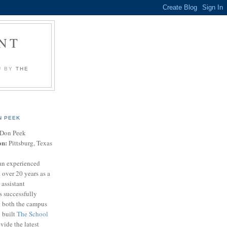
NT
U BY
THE
N PEEK
Don Peek
on:
Pittsburg, Texas
an experienced
 over 20 years as a
 assistant
s successfully
t both the campus
n built
The School
vide the latest