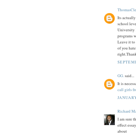
ThomasCle
Its actuall
school lev
University 
programs 
Leave it to
of you hat
right.Thank
SEPTEMB
GG.
said...
It is neces
call girls 
JANUARY
Richard M
I am sure t
effect essa
about