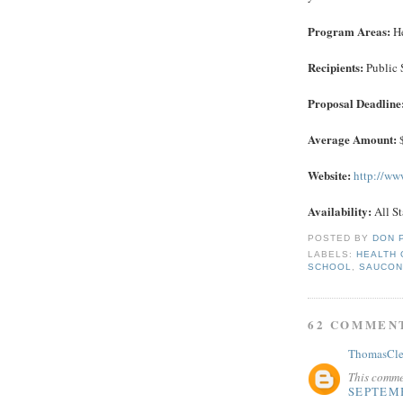
Program Areas:
He
Recipients:
Public 
Proposal Deadline
Average Amount:
$
Website:
http://ww
Availability:
All St
POSTED BY
DON 
LABELS:
HEALTH
SCHOOL
,
SAUCON
62 COMMEN
ThomasCle
This comme
SEPTEMB