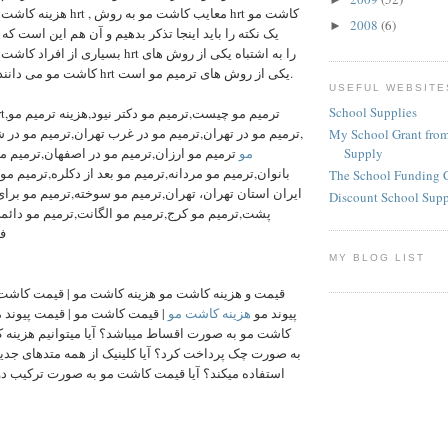
معایب کاشت مو به رو hrt کاشت مو
2008
(6)
►
بسیاری از  hrt را به اشتباه یکی از روش های
کاشت مو می دانند ولی تکنیک hrt یکی از روش های ترمیم مو است.
USEFUL WEBSITE
School Supplies
ترمیم مو در تهران,ترمیم مو در غرب تهران,ترمیم مو در 
My School Grant from
Supply
مو
ترمیم مو ارزان,ترمیم مو در اصفهان,ترمیم مو
بانوان,ترمیم مو مردانه,ترمیم مو بعد از دکلره,ترمیم مو
The School Funding 
ایران استان تهران، تهران,ترمیم مو سوخته,ترمیم مو برا
Discount School Sup
پشت,ترمیم مو کرج,ترمیم مو الگانت,ترمیم مو دائم
ف
MY BLOG LIST
قیمت و هزینه کاشت مو هزینه کاشت مو | قیمت کاشت 
پیوند مو
هزینه کاشت مو
قیمت کاشت مو | قیمت پیوند مو 
کاشت مو به صورت اقساط میباشد؟ آیا میتوانیم هزینه 
به صورت چک پرداخت کرد؟ آیا کلینیک از همه متدهای جد
استفاده میکند؟ آیا قیمت کاشت مو به صورت ترکیب دو 