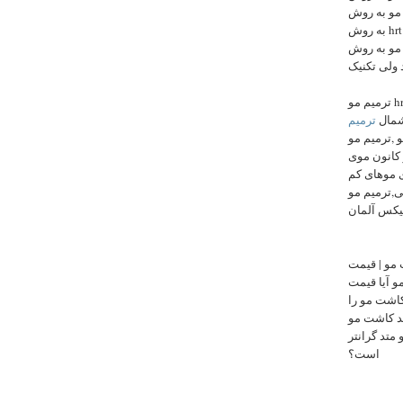
هزینه کاشت مو به روش hrt , ش
به روش hrt یک نکته را باید اینجا تذکر بدهیم و آن هم این است که
افراد کاشت مو به روش
ترمیم مو hrt,ترمیم مو چیست,ترمیم مو دکتر نیود,هزینه ترمیم مو
,شمال
ترمیم
 ,ترمیم مو
 کانون موی
ی موهای کم
ی,ترمیم مو
یکس آلمان
مو | قیمت
| آیا قیمت
کاشت مو را
ید کاشت مو
متد گرانتر
است؟