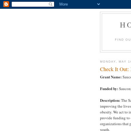
H
FIND O
MONDAY, MAY 1
Check It Out:
Grant Name:
Sauco
Funded by:
Saucony
Description:
The Sa
improving the lives
obesity. We act to 
provide funding to
organizations that 
youth.