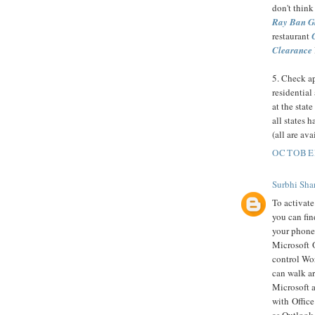
don't think
Ray Ban G
restaurant
Clearance
5. Check ap
residential
at the state
all states 
(all are av
OCTOBER
Surbhi Sha
To activate
you can fin
your phone 
Microsoft 
control Wo
can walk ar
Microsoft 
with Office