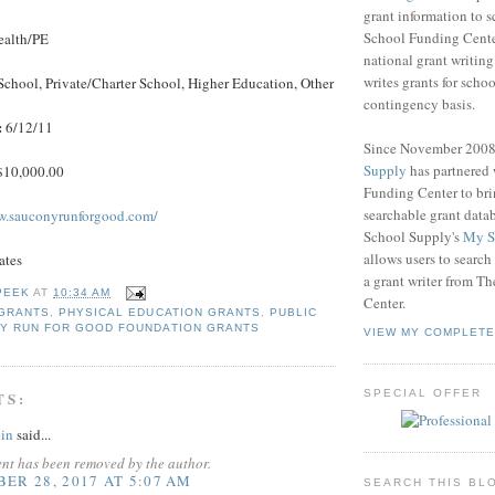
grant information to 
School Funding Center
alth/PE
national grant writin
writes grants for schoo
School, Private/Charter School, Higher Education, Other
contingency basis.
:
6/12/11
Since November 200
Supply
has partnered
10,000.00
Funding Center to br
searchable grant data
w.sauconyrunforgood.com/
School Supply's
My S
allows users to search
ates
a grant writer from T
PEEK
AT
10:34 AM
Center.
 GRANTS
,
PHYSICAL EDUCATION GRANTS
,
PUBLIC
Y RUN FOR GOOD FOUNDATION GRANTS
VIEW MY COMPLETE
SPECIAL OFFER
TS:
in
said...
nt has been removed by the author.
ER 28, 2017 AT 5:07 AM
SEARCH THIS BL