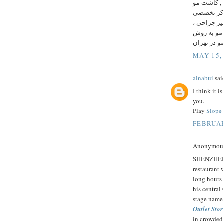
, کاشت مو
مرکز تخصصی
، ر جراحی
رمیم مو ، کاشت مو به روش
و در تهران
MAY 15,
alnabui
said
I think it i
you.
Play
Slope
FEBRUAR
Anonymous 
SHENZHEN,
restaurant 
long hours 
his centra
stage name,
Outlet Stor
in crowded 