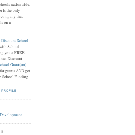
schools nationwide.
 is the only
g company that
ls on a
8
Discount School
 with School
FREE
ing you a
,
base. Discount
chool Grant(sm)
 for grants AND get
he School Funding
 PROFILE
OG