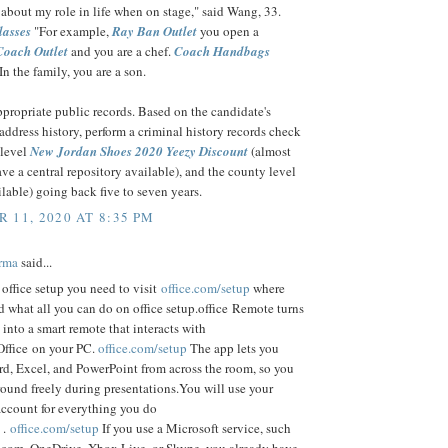
 about my role in life when on stage," said Wang, 33.
lasses
"For example,
Ray Ban Outlet
you open a
Coach Outlet
and you are a chef.
Coach Handbags
In the family, you are a son.
propriate public records. Based on the candidate's
 address history, perform a criminal history records check
 level
New Jordan Shoes 2020
Yeezy Discount
(almost
have a central repository available), and the county level
ailable) going back five to seven years.
 11, 2020 AT 8:35 PM
rma
said...
 office setup you need to visit
office.com/setup
where
d what all you can do on office setup.office Remote turns
into a smart remote that interacts with
Office on your PC.
office.com/setup
The app lets you
rd, Excel, and PowerPoint from across the room, so you
ound freely during presentations.You will use your
account for everything you do
 .
office.com/setup
If you use a Microsoft service, such