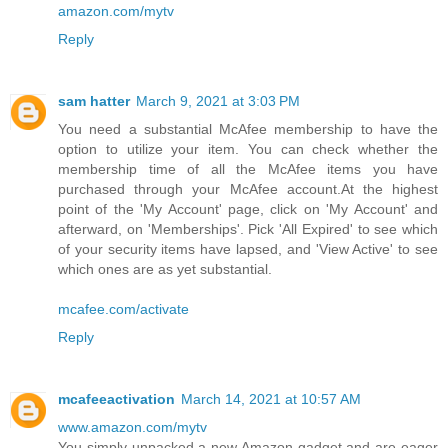
amazon.com/mytv
Reply
sam hatter
March 9, 2021 at 3:03 PM
You need a substantial McAfee membership to have the
option to utilize your item. You can check whether the
membership time of all the McAfee items you have
purchased through your McAfee account.At the highest
point of the 'My Account' page, click on 'My Account' and
afterward, on 'Memberships'. Pick 'All Expired' to see which
of your security items have lapsed, and 'View Active' to see
which ones are as yet substantial.
mcafee.com/activate
Reply
mcafeeactivation
March 14, 2021 at 10:57 AM
www.amazon.com/mytv
You simply unpacked a new Amazon gadget and are eager