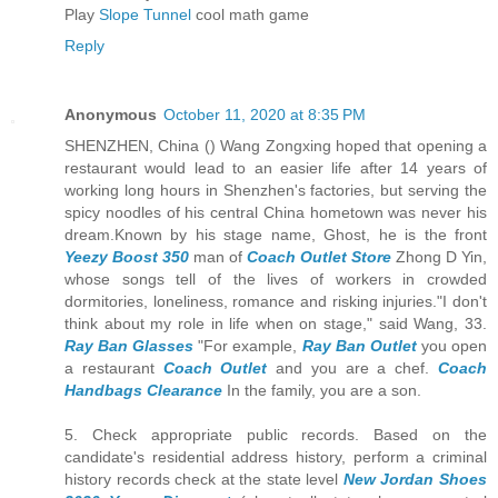
Play
Slope Tunnel
cool math game
Reply
Anonymous
October 11, 2020 at 8:35 PM
SHENZHEN, China () Wang Zongxing hoped that opening a
restaurant would lead to an easier life after 14 years of
working long hours in Shenzhen's factories, but serving the
spicy noodles of his central China hometown was never his
dream.Known by his stage name, Ghost, he is the front
Yeezy Boost 350
man of
Coach Outlet Store
Zhong D Yin,
whose songs tell of the lives of workers in crowded
dormitories, loneliness, romance and risking injuries."I don't
think about my role in life when on stage," said Wang, 33.
Ray Ban Glasses
"For example,
Ray Ban Outlet
you open
a restaurant
Coach Outlet
and you are a chef.
Coach
Handbags Clearance
In the family, you are a son.
5. Check appropriate public records. Based on the
candidate's residential address history, perform a criminal
history records check at the state level
New Jordan Shoes