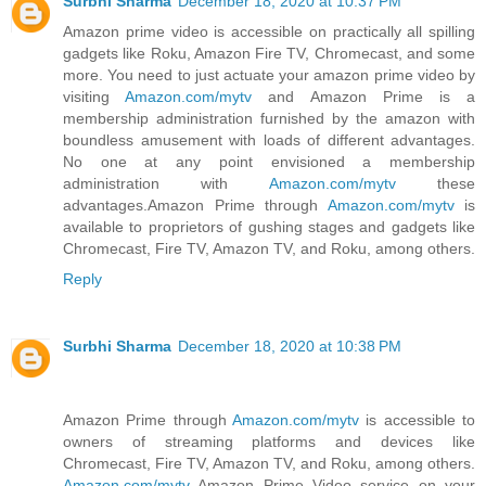
Surbhi Sharma
December 18, 2020 at 10:37 PM
Amazon prime video is accessible on practically all spilling
gadgets like Roku, Amazon Fire TV, Chromecast, and some
more. You need to just actuate your amazon prime video by
visiting
Amazon.com/mytv
and Amazon Prime is a
membership administration furnished by the amazon with
boundless amusement with loads of different advantages.
No one at any point envisioned a membership
administration with
Amazon.com/mytv
these
advantages.Amazon Prime through
Amazon.com/mytv
is
available to proprietors of gushing stages and gadgets like
Chromecast, Fire TV, Amazon TV, and Roku, among others.
Reply
Surbhi Sharma
December 18, 2020 at 10:38 PM
Amazon Prime through
Amazon.com/mytv
is accessible to
owners of streaming platforms and devices like
Chromecast, Fire TV, Amazon TV, and Roku, among others.
Amazon.com/mytv
Amazon Prime Video service on your