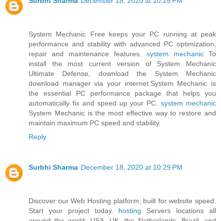
Surbhi Sharma
December 18, 2020 at 10:25 PM
System Mechanic Free keeps your PC running at peak
performance and stability with advanced PC optimization,
repair and maintenance features.
system mechanic
To
install the most current version of System Mechanic
Ultimate Defense, download the System Mechanic
download manager via your internet.System Mechanic is
the essential PC performance package that helps you
automatically fix and speed up your PC.
system mechanic
System Mechanic is the most effective way to restore and
maintain maximum PC speed and stability.
Reply
Surbhi Sharma
December 18, 2020 at 10:29 PM
Discover our Web Hosting platform, built for website speed.
Start your project today.
hosting
Servers locations all
around the world: USA, UK, the Netherlands, Brazil, and