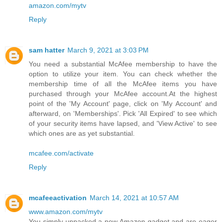
amazon.com/mytv
Reply
sam hatter
March 9, 2021 at 3:03 PM
You need a substantial McAfee membership to have the
option to utilize your item. You can check whether the
membership time of all the McAfee items you have
purchased through your McAfee account.At the highest
point of the 'My Account' page, click on 'My Account' and
afterward, on 'Memberships'. Pick 'All Expired' to see which
of your security items have lapsed, and 'View Active' to see
which ones are as yet substantial.
mcafee.com/activate
Reply
mcafeeactivation
March 14, 2021 at 10:57 AM
www.amazon.com/mytv
You simply unpacked a new Amazon gadget and are eager