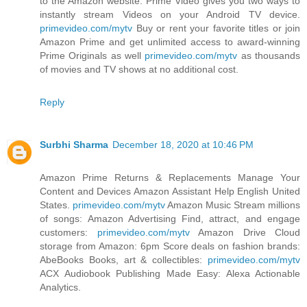
to the Amazon website. Prime Video gives you two ways to
instantly stream Videos on your Android TV device.
primevideo.com/mytv
Buy or rent your favorite titles or join
Amazon Prime and get unlimited access to award-winning
Prime Originals as well
primevideo.com/mytv
as thousands
of movies and TV shows at no additional cost.
Reply
Surbhi Sharma
December 18, 2020 at 10:46 PM
Amazon Prime Returns & Replacements Manage Your
Content and Devices Amazon Assistant Help English United
States.
primevideo.com/mytv
Amazon Music Stream millions
of songs: Amazon Advertising Find, attract, and engage
customers:
primevideo.com/mytv
Amazon Drive Cloud
storage from Amazon: 6pm Score deals on fashion brands:
AbeBooks Books, art & collectibles:
primevideo.com/mytv
ACX Audiobook Publishing Made Easy: Alexa Actionable
Analytics.