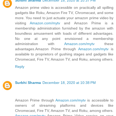
Surbhi Sharma
December 18, 2020 at 10:37 PM
Amazon prime video is accessible on practically all spilling
gadgets like Roku, Amazon Fire TV, Chromecast, and some
more. You need to just actuate your amazon prime video by
visiting
Amazon.com/mytv
and Amazon Prime is a
membership administration furnished by the amazon with
boundless amusement with loads of different advantages.
No one at any point envisioned a membership
administration with
Amazon.com/mytv
these
advantages.Amazon Prime through
Amazon.com/mytv
is
available to proprietors of gushing stages and gadgets like
Chromecast, Fire TV, Amazon TV, and Roku, among others.
Reply
Surbhi Sharma
December 18, 2020 at 10:38 PM
Amazon Prime through
Amazon.com/mytv
is accessible to
owners of streaming platforms and devices like
Chromecast, Fire TV, Amazon TV, and Roku, among others.
Amazon.com/mytv
Amazon Prime Video service on your