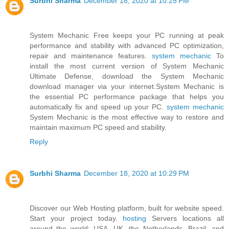
Surbhi Sharma
December 18, 2020 at 10:25 PM
System Mechanic Free keeps your PC running at peak
performance and stability with advanced PC optimization,
repair and maintenance features.
system mechanic
To
install the most current version of System Mechanic
Ultimate Defense, download the System Mechanic
download manager via your internet.System Mechanic is
the essential PC performance package that helps you
automatically fix and speed up your PC.
system mechanic
System Mechanic is the most effective way to restore and
maintain maximum PC speed and stability.
Reply
Surbhi Sharma
December 18, 2020 at 10:29 PM
Discover our Web Hosting platform, built for website speed.
Start your project today.
hosting
Servers locations all
around the world: USA, UK, the Netherlands, Brazil, and