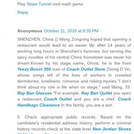
Play
Slope Tunnel
cool math game
Reply
Anonymous
October 11, 2020 at 8:35 PM
SHENZHEN, China () Wang Zongxing hoped that opening a
restaurant would lead to an easier life after 14 years of
working long hours in Shenzhen's factories, but serving the
spicy noodles of his central China hometown was never his
dream.Known by his stage name, Ghost, he is the front
Yeezy Boost 350
man of
Coach Outlet Store
Zhong D Yin,
whose songs tell of the lives of workers in crowded
dormitories, loneliness, romance and risking injuries."I don't
think about my role in life when on stage," said Wang, 33.
Ray Ban Glasses
"For example,
Ray Ban Outlet
you open
a restaurant
Coach Outlet
and you are a chef.
Coach
Handbags Clearance
In the family, you are a son.
5. Check appropriate public records. Based on the
candidate's residential address history, perform a criminal
history records check at the state level
New Jordan Shoes