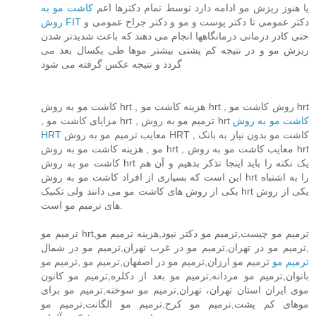
یا هنوز ریزش مو ادامه دارد توسط تمام دکترها اعم
کاشت مو به
دکتر عمومی تا دکتر پوست و مو و دکتر جراح عمومی و
روش FIT
حتی کادر درمانی درمانگاهها انجام می دهند که باعث شدیدتر شدن
ریزش مو و در نتیجه کم پشتی بیشتر موها طی یکسال بعد می
گردد و نتیجه عکس گرفته می شود
کاشت مو به روش hrt , هزینه کاشت مو hrt , روش کاشت مو hrt
کاشت مو به روش
, مزایای کاشت مو hrt , ترمیم مو به روش hrt
HRT
معایب ترمیم مو به روش HRT , کاشت مو بدون نیاز به بانک
مو , هزینه کاشت مو به روش hrt , معایب کاشت مو به روش hrt
کاشت مو به روش hrt یک نکته را باید اینجا تذکر بدهیم و آن هم
این است که بسیاری از افراد کاشت مو به روش hrt را به اشتباه
یکی از روش های کاشت مو می دانند ولی تکنیک hrt یکی از روش
های ترمیم مو است.
ترمیم مو hrt,ترمیم مو چیست,ترمیم مو دکتر نیود,هزینه ترمیم مو
,ترمیم مو در تهران,ترمیم مو در غرب تهران,ترمیم مو در شمال
ترمیم مو
ترمیم مو ارزان,ترمیم مو در اصفهان,ترمیم مو ,ترمیم مو
بانوان,ترمیم مو مردانه,ترمیم مو بعد از دکلره,ترمیم مو کانون
موی ایران استان تهران، تهران,ترمیم مو سوخته,ترمیم مو برای
موهای کم پشت,ترمیم مو کرج,ترمیم مو الگانت,ترمیم مو