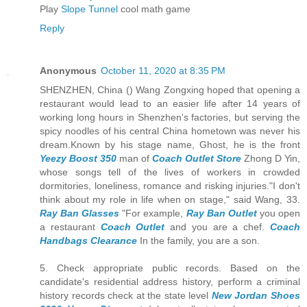
Play
Slope Tunnel
cool math game
Reply
Anonymous
October 11, 2020 at 8:35 PM
SHENZHEN, China () Wang Zongxing hoped that opening a
restaurant would lead to an easier life after 14 years of
working long hours in Shenzhen's factories, but serving the
spicy noodles of his central China hometown was never his
dream.Known by his stage name, Ghost, he is the front
Yeezy Boost 350
man of
Coach Outlet Store
Zhong D Yin,
whose songs tell of the lives of workers in crowded
dormitories, loneliness, romance and risking injuries."I don't
think about my role in life when on stage," said Wang, 33.
Ray Ban Glasses
"For example,
Ray Ban Outlet
you open
a restaurant
Coach Outlet
and you are a chef.
Coach
Handbags Clearance
In the family, you are a son.
5. Check appropriate public records. Based on the
candidate's residential address history, perform a criminal
history records check at the state level
New Jordan Shoes