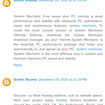
Surbhi Sharma
December 18, 2020 at 10:25 PM
System Mechanic Free keeps your PC running at peak
performance and stability with advanced PC optimization,
repair and maintenance features.
system mechanic
To
install the most current version of System Mechanic
Ultimate Defense, download the System Mechanic
download manager via your internet.System Mechanic is
the essential PC performance package that helps you
automatically fix and speed up your PC.
system mechanic
System Mechanic is the most effective way to restore and
maintain maximum PC speed and stability.
Reply
Surbhi Sharma
December 18, 2020 at 10:29 PM
Discover our Web Hosting platform, built for website speed.
Start your project today.
hosting
Servers locations all
around the world: USA, UK, the Netherlands, Brazil, and