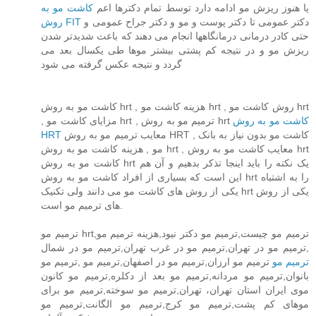
یا هنوز ریزش مو ادامه دارد توسط تمام دکترها اعم
کاشت مو به
دکتر عمومی تا دکتر پوست و مو و دکتر جراح عمومی و
روش FIT
حتی کادر درمانی درمانگاهها انجام می دهند که باعث شدیدتر شدن
ریزش مو و در نتیجه کم پشتی بیشتر موها طی یکسال بعد می
گردد و نتیجه عکس گرفته می شود
کاشت مو به روش hrt , هزینه کاشت مو hrt , روش کاشت مو hrt
کاشت مو به روش
, مزایای کاشت مو hrt , ترمیم مو به روش hrt
HRT
معایب ترمیم مو به روش HRT , کاشت مو بدون نیاز به بانک
مو , هزینه کاشت مو به روش hrt , معایب کاشت مو به روش hrt
کاشت مو به روش hrt یک نکته را باید اینجا تذکر بدهیم و آن هم
این است که بسیاری از افراد کاشت مو به روش hrt را به اشتباه
یکی از روش های کاشت مو می دانند ولی تکنیک hrt یکی از روش
های ترمیم مو است.
ترمیم مو hrt,ترمیم مو چیست,ترمیم مو دکتر نیود,هزینه ترمیم مو
,ترمیم مو در تهران,ترمیم مو در غرب تهران,ترمیم مو در شمال
ترمیم مو
ترمیم مو ارزان,ترمیم مو در اصفهان,ترمیم مو ,ترمیم مو
بانوان,ترمیم مو مردانه,ترمیم مو بعد از دکلره,ترمیم مو کانون
موی ایران استان تهران، تهران,ترمیم مو سوخته,ترمیم مو برای
موهای کم پشت,ترمیم مو کرج,ترمیم مو الگانت,ترمیم مو