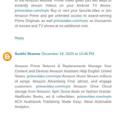
to the Amazon website. Prime Video gives you two ways to
instantly stream Videos on your Android TV device.
primevideo.com/mytv
Buy or rent your favorite titles or join
Amazon Prime and get unlimited access to award-winning
Prime Originals as well
primevideo.com/mytv
as thousands
of movies and TV shows at no additional cost.
Reply
Surbhi Sharma
December 18, 2020 at 10:46 PM
Amazon Prime Returns & Replacements Manage Your
Content and Devices Amazon Assistant Help English United
States.
primevideo.com/mytv
Amazon Music Stream millions
of songs: Amazon Advertising Find, attract, and engage
customers:
primevideo.com/mytv
Amazon Drive Cloud
storage from Amazon: 6pm Score deals on fashion brands:
AbeBooks Books, art & collectibles:
primevideo.com/mytv
ACX Audiobook Publishing Made Easy: Alexa Actionable
Analytics.