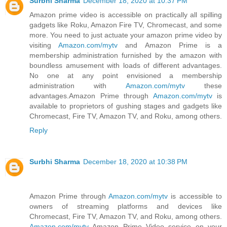
Surbhi Sharma
December 18, 2020 at 10:37 PM
Amazon prime video is accessible on practically all spilling
gadgets like Roku, Amazon Fire TV, Chromecast, and some
more. You need to just actuate your amazon prime video by
visiting
Amazon.com/mytv
and Amazon Prime is a
membership administration furnished by the amazon with
boundless amusement with loads of different advantages.
No one at any point envisioned a membership
administration with
Amazon.com/mytv
these
advantages.Amazon Prime through
Amazon.com/mytv
is
available to proprietors of gushing stages and gadgets like
Chromecast, Fire TV, Amazon TV, and Roku, among others.
Reply
Surbhi Sharma
December 18, 2020 at 10:38 PM
Amazon Prime through
Amazon.com/mytv
is accessible to
owners of streaming platforms and devices like
Chromecast, Fire TV, Amazon TV, and Roku, among others.
Amazon.com/mytv
Amazon Prime Video service on your