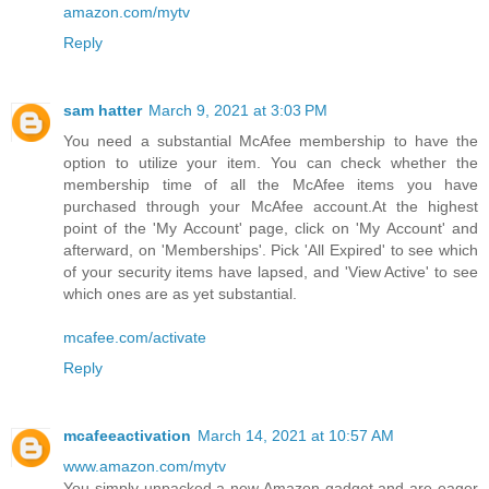
amazon.com/mytv
Reply
sam hatter
March 9, 2021 at 3:03 PM
You need a substantial McAfee membership to have the
option to utilize your item. You can check whether the
membership time of all the McAfee items you have
purchased through your McAfee account.At the highest
point of the 'My Account' page, click on 'My Account' and
afterward, on 'Memberships'. Pick 'All Expired' to see which
of your security items have lapsed, and 'View Active' to see
which ones are as yet substantial.
mcafee.com/activate
Reply
mcafeeactivation
March 14, 2021 at 10:57 AM
www.amazon.com/mytv
You simply unpacked a new Amazon gadget and are eager