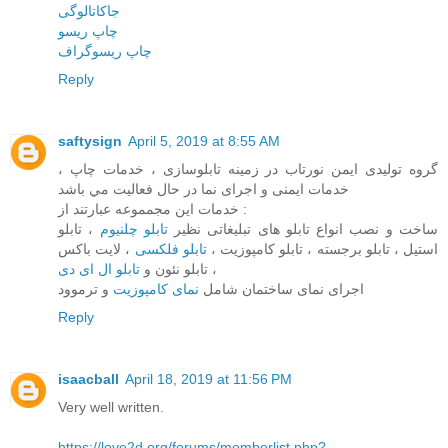
جاکاتالوگی
چاپ ریسو
چاپ ریسوگراف
Reply
saftysign
April 5, 2019 at 8:55 AM
گروه توليدی ايمن نورتاب در زمينه تابلوسازی ، خدمات چاپ ،
خدمات ايمنی و اجرای نما در حال فعاليت مي باشد
خدمات اين مجمموعه عبارتند از :
ساخت و نصب انواع تابلو های تبليغاتی نظير
تابلو چلنيوم
، تابلو
استيل ، تابلو برجسته ، تابلو کامپوزيت ،
تابلو فلکسی
، لايت باکس
، تابلو نئون و
تابلو ال ای دی
اجرای نمای ساختمان شامل
نمای کامپوزيت
و ترموود
Reply
isaacball
April 18, 2019 at 11:56 PM
Very well written.
https://love2d.org/forums/memberlist.php?