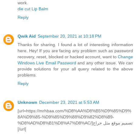
work.
die cut Lip Balm
Reply
Qwik Aid
September 20, 2021 at 10:18 PM
Thanks for sharing. I found a lot of interesting information
here. Hey! If you are facing any problem such as password
recovery, reset, blocked or hacked account, want to
Change
Windows Live Email Password
and any other issue. We can
provide solutions for your all query related to the above
problems.
Reply
Unknown
December 23, 2021 at 5:53 AM
[url=https://mrhbaa.com/%D8%AA%D8%B5%D9%85%D9%
8A%D9%85-%D9%85%D9%88%D9%82%D8%B9-
%D8%AD%D8%B1%D8%A7%D8%AC/]تصميم موقع مثل حراج
[/url]