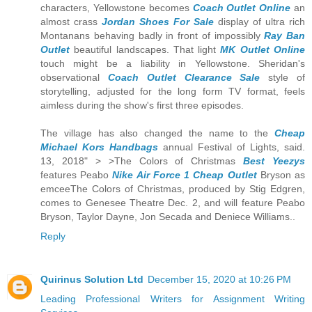
characters, Yellowstone becomes
Coach Outlet Online
an
almost crass
Jordan Shoes For Sale
display of ultra rich
Montanans behaving badly in front of impossibly
Ray Ban
Outlet
beautiful landscapes. That light
MK Outlet Online
touch might be a liability in Yellowstone. Sheridan's
observational
Coach Outlet Clearance Sale
style of
storytelling, adjusted for the long form TV format, feels
aimless during the show's first three episodes.
The village has also changed the name to the
Cheap
Michael Kors Handbags
annual Festival of Lights, said.
13, 2018" > >The Colors of Christmas
Best Yeezys
features Peabo
Nike Air Force 1 Cheap Outlet
Bryson as
emceeThe Colors of Christmas, produced by Stig Edgren,
comes to Genesee Theatre Dec. 2, and will feature Peabo
Bryson, Taylor Dayne, Jon Secada and Deniece Williams..
Reply
Quirinus Solution Ltd
December 15, 2020 at 10:26 PM
Leading Professional Writers for Assignment Writing