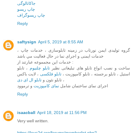
جاکاتالوگی
چاپ ریسو
چاپ ریسوگراف
Reply
saftysign
April 5, 2019 at 8:55 AM
گروه توليدی ايمن نورتاب در زمينه تابلوسازی ، خدمات چاپ ،
خدمات ايمنی و اجرای نما در حال فعاليت مي باشد
خدمات اين مجمموعه عبارتند از :
ساخت و نصب انواع تابلو های تبليغاتی نظير
تابلو چلنيوم
، تابلو
استيل ، تابلو برجسته ، تابلو کامپوزيت ،
تابلو فلکسی
، لايت باکس
، تابلو نئون و
تابلو ال ای دی
اجرای نمای ساختمان شامل
نمای کامپوزيت
و ترموود
Reply
isaacball
April 18, 2019 at 11:56 PM
Very well written.
https://love2d.org/forums/memberlist.php?