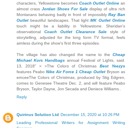
characters, Yellowstone becomes
Coach Outlet Online
an
almost crass
Jordan Shoes For Sale
display of ultra rich
Montanans behaving badly in front of impossibly
Ray Ban
Outlet
beautiful landscapes. That light
MK Outlet Online
touch might be a liability in Yellowstone. Sheridan's
observational
Coach Outlet Clearance Sale
style of
storytelling, adjusted for the long form TV format, feels
aimless during the show's first three episodes.
The village has also changed the name to the
Cheap
Michael Kors Handbags
annual Festival of Lights, said.
13, 2018" > >The Colors of Christmas
Best Yeezys
features Peabo
Nike Air Force 1 Cheap Outlet
Bryson as
emceeThe Colors of Christmas, produced by Stig Edgren,
comes to Genesee Theatre Dec. 2, and will feature Peabo
Bryson, Taylor Dayne, Jon Secada and Deniece Williams..
Reply
Quirinus Solution Ltd
December 15, 2020 at 10:26 PM
Leading Professional Writers for Assignment Writing