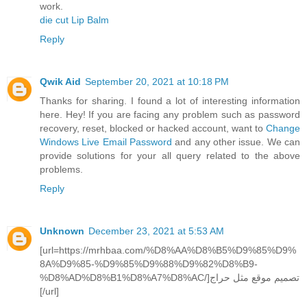
work.
die cut Lip Balm
Reply
Qwik Aid
September 20, 2021 at 10:18 PM
Thanks for sharing. I found a lot of interesting information
here. Hey! If you are facing any problem such as password
recovery, reset, blocked or hacked account, want to
Change
Windows Live Email Password
and any other issue. We can
provide solutions for your all query related to the above
problems.
Reply
Unknown
December 23, 2021 at 5:53 AM
[url=https://mrhbaa.com/%D8%AA%D8%B5%D9%85%D9%
8A%D9%85-%D9%85%D9%88%D9%82%D8%B9-
%D8%AD%D8%B1%D8%A7%D8%AC/]تصميم موقع مثل حراج
[/url]