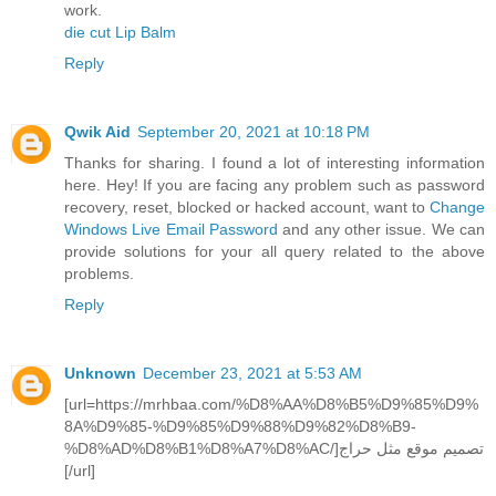
work.
die cut Lip Balm
Reply
Qwik Aid
September 20, 2021 at 10:18 PM
Thanks for sharing. I found a lot of interesting information
here. Hey! If you are facing any problem such as password
recovery, reset, blocked or hacked account, want to
Change
Windows Live Email Password
and any other issue. We can
provide solutions for your all query related to the above
problems.
Reply
Unknown
December 23, 2021 at 5:53 AM
[url=https://mrhbaa.com/%D8%AA%D8%B5%D9%85%D9%
8A%D9%85-%D9%85%D9%88%D9%82%D8%B9-
%D8%AD%D8%B1%D8%A7%D8%AC/]تصميم موقع مثل حراج
[/url]