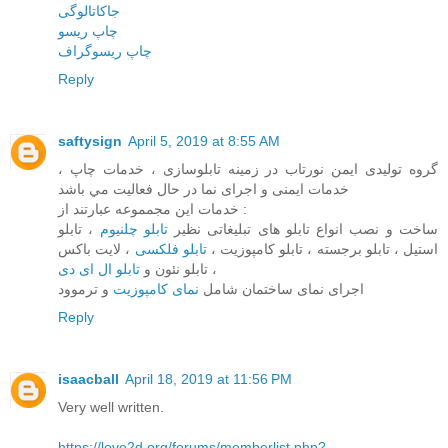
جاکاتالوگی
چاپ ریسو
چاپ ریسوگراف
Reply
saftysign
April 5, 2019 at 8:55 AM
گروه توليدی ايمن نورتاب در زمينه تابلوسازی ، خدمات چاپ ،
خدمات ايمنی و اجرای نما در حال فعاليت مي باشد
خدمات اين مجمموعه عبارتند از :
ساخت و نصب انواع تابلو های تبليغاتی نظير
تابلو چلنيوم
، تابلو
استيل ، تابلو برجسته ، تابلو کامپوزيت ،
تابلو فلکسی
، لايت باکس
، تابلو نئون و
تابلو ال ای دی
اجرای نمای ساختمان شامل
نمای کامپوزيت
و ترموود
Reply
isaacball
April 18, 2019 at 11:56 PM
Very well written.
https://love2d.org/forums/memberlist.php?