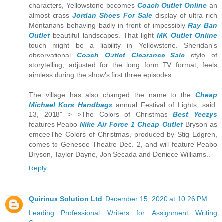
characters, Yellowstone becomes
Coach Outlet Online
an
almost crass
Jordan Shoes For Sale
display of ultra rich
Montanans behaving badly in front of impossibly
Ray Ban
Outlet
beautiful landscapes. That light
MK Outlet Online
touch might be a liability in Yellowstone. Sheridan's
observational
Coach Outlet Clearance Sale
style of
storytelling, adjusted for the long form TV format, feels
aimless during the show's first three episodes.
The village has also changed the name to the
Cheap
Michael Kors Handbags
annual Festival of Lights, said.
13, 2018" > >The Colors of Christmas
Best Yeezys
features Peabo
Nike Air Force 1 Cheap Outlet
Bryson as
emceeThe Colors of Christmas, produced by Stig Edgren,
comes to Genesee Theatre Dec. 2, and will feature Peabo
Bryson, Taylor Dayne, Jon Secada and Deniece Williams..
Reply
Quirinus Solution Ltd
December 15, 2020 at 10:26 PM
Leading Professional Writers for Assignment Writing